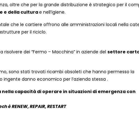
enza, oltre che per la grande distribuzione è strategico per il co
e e della cultura
e nell’igiene.
 che le cartiere offrono alle amministrazioni locali nella cat
rutture per il riciclo.
a risolvere dei “Fermo – Macchina” in aziende del
settore carta
liamo, sono stati trovati ricambi obsoleti che hanno permesso la
ndo ingente danno economico per l’azienda stessa .
a nella capacità di operare in situazioni di emergenza con
ech è RENEW, REPAIR, RESTART