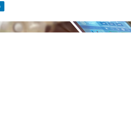
n
 : +39 0583 469919