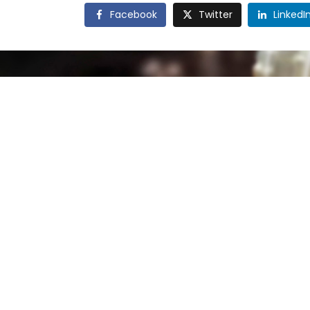
Facebook
Twitter
LinkedI
A Chiamaci per un preventivo
X Formuleremo un preventivo gratuito senza impegno.
UTILITÀ