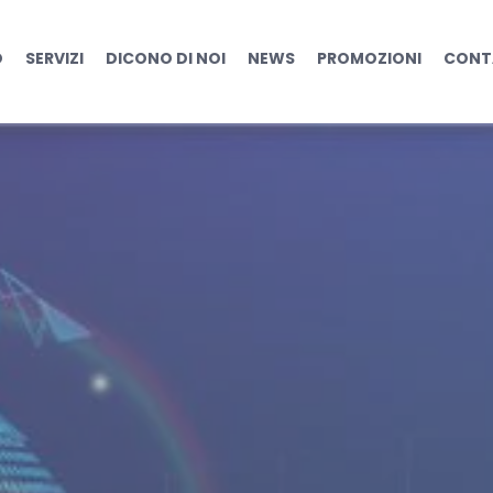
in prima linea durante 
O
SERVIZI
DICONO DI NOI
NEWS
PROMOZIONI
CONT
a durante COVID-19